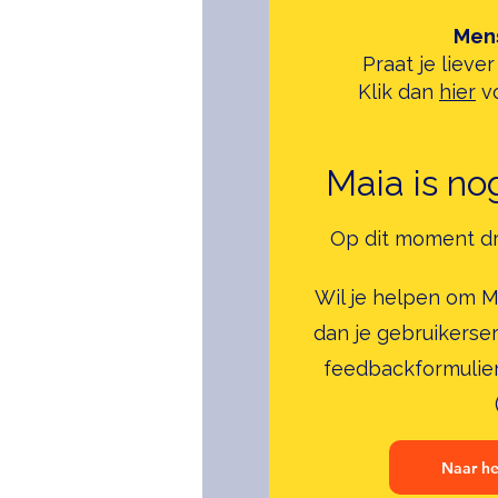
Mens
Praat je liev
Klik dan
hier
vo
Maia is no
Op dit moment dr
Wil je helpen om M
dan je gebruikerser
feedbackformulie
Naar he