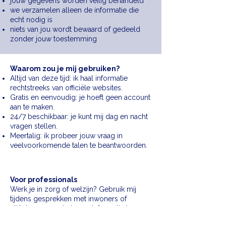
jouw gegevens worden veilig behandeld
we verzamelen alleen de informatie die
echt nodig is
niets van jou wordt bewaard of gedeeld
zonder jouw toestemming
Waarom zou je mij gebruiken?
Altijd van deze tijd: ik haal informatie
rechtstreeks van officiële websites.
Gratis en eenvoudig: je hoeft geen account
aan te maken.
24/7 beschikbaar: je kunt mij dag en nacht
vragen stellen.
Meertalig: ik probeer jouw vraag in
veelvoorkomende talen te beantwoorden.
Voor professionals
Werk je in zorg of welzijn? Gebruik mij
tijdens gesprekken met inwoners of
cliënten om snel nieuwe informatie te
vinden. Zo kun je eenvoudig verwijzen naar