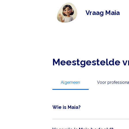
Vraag Maia
Meestgestelde v
Algemeen
Voor professiona
Wie is Maia?
Maia is een slimme digitale AI-gids. Je ku
bewegen in de natuur, ik hou van hardlop