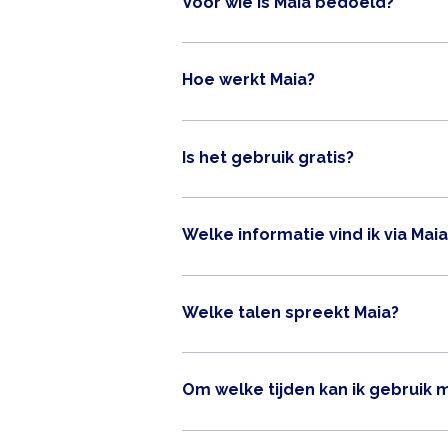
Voor wie is Maia bedoeld?
naar de websites waar zij haar informatie 
Voor iedereen die woont in de gemeente
Hoe werkt Maia?
Je typt je vraag in het chatvenster. Maia 
vervolgvragen.
Is het gebruik gratis?
Ja, het gebruik van de Maia kost niets.
Welke informatie vind ik via Maia
Je vindt informatie over activiteiten en 
Welke talen spreekt Maia?
Maia spreekt alle veelvoorkomende talen.
Om welke tijden kan ik gebruik 
Maia slaapt nooit (tenzij er onderhoud is